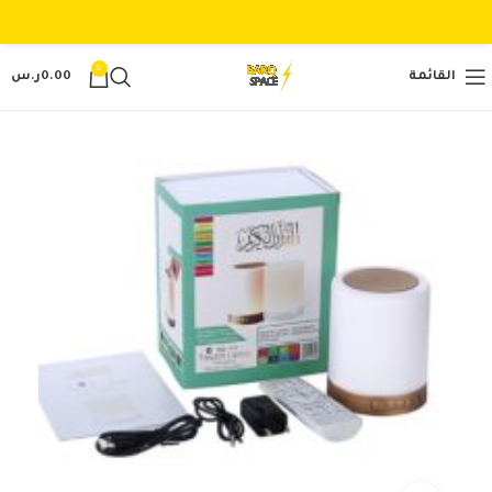
0
القائمة
0.00
ر.س