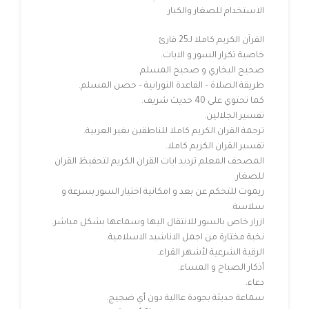
الاستخدام للصغار والكبار
القرآن الكريم كاملا لـ25 قارئ
خاصية تكرار السور و الايات.
صحيح البخاري و صحيح المسلم.
طريقة الصلاة – القاعدة النورانية – حصن المسلم.
كما تحتوي على 40 حديث شريف.
تفسير الجلالين.
ترجمة القران الكريم كاملا للناطقين بغير العربية.
تفسير القران الكريم كاملا.
المصحف المعلم ترديد ايات القران الكريم لتحفيظ القران
للصغار.
ريموت للتحكم عن بعد و امكانية اختيار السور بسرعة و
سلاسة.
ازرار خاص بالسور للانتقال اليها وسماعها بشكل مباشر.
نخبة مختارة من اجمل الاناشيد الاسلامية.
الرقية الشرعية لأشهر القراء.
أذكار الصباح و المساء.
دعاء.
سماعة حديثة بجودة عاالية دون أي ضجيج.