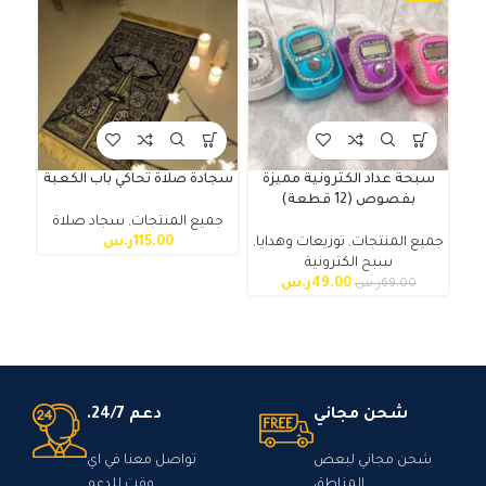
سبحة عداد الكترونية مميزة
سجادة صلاة تحاكي باب الكعبة
بفصوص (12 قطعة)
جميع المنتجات
,
سجاد صلاة
جم
جميع المنتجات
,
توزيعات وهدايا
,
115.00
ر.س
سبح الكترونية
49.00
ر.س
69.00
ر.س
شحن مجاني
دعم 24/7.
شحن مجاني لبعض
تواصل معنا في اي
المناطق
وقت للدعم