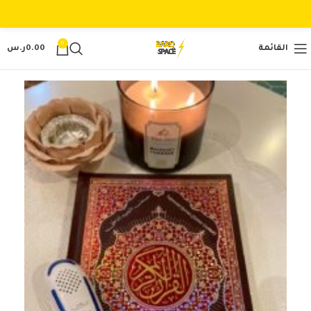
0
القائمة
0.00
ر.س