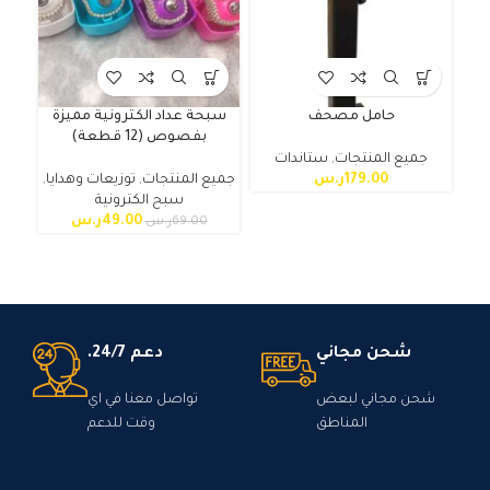
حامل مصحف
سبحة عداد الكترونية مميزة
بفصوص (12 قطعة)
جميع المنتجات
,
ستاندات
جم
179.00
ر.س
جميع المنتجات
,
توزيعات وهدايا
,
سبح الكترونية
49.00
ر.س
69.00
ر.س
شحن مجاني
دعم 24/7.
شحن مجاني لبعض
تواصل معنا في اي
المناطق
وقت للدعم