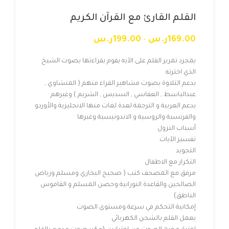
القلم القارئ مع القرآن الكريم
169.00
ر.س
–
199.00
ر.س
بمجرد تمرير القلم على الآيه يقوم بقراءتها بصوت الشيخ
الذي اخترته
يدعم التلاوة بصوت مشاهير القراء منهم ( المنشاوي ,
عبدالباسط , العفاسي , السديس , الشريم ) وغيرهم
يدعم العربية و الترجمة لعدة لغات منها الانجليزية والأوردو
والفرنسية والروسية و الاندونيسية وغيرها
أسباب النزول
تفسير الآيات
التجويد
التكرار مع الاطفال
مرفق مع المصحف كتب ( صحيح البخاري ومسلم ورياض
الصالحين والقاعدة النورانية وحصن المسلم و القاموس
الناطق)
إمكانية التحكم في سرعة ومستوى الصوت
يعمل القلم بالشحن الكهربائي