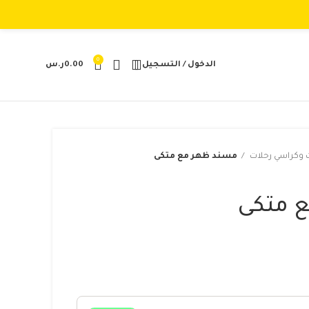
0
الدخول / التسجيل
0.00
ر.س
ت وكراسي رحلات
مسند ظهر مع متكى
 متكى