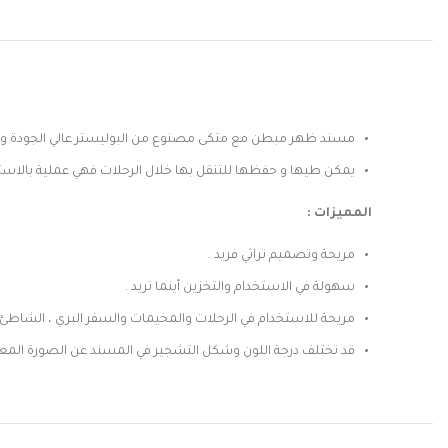
مسند ظهر مبطن مع متكى مصنوع من البوليستر عالي الجودة وال
يمكن طيها و حفظها للتنقل بها خلال الرحلات فهي عملية بالاستر
Instagram
المميزات :
Snapchat
مريحة وتصميم تراثي فريد .
سهولة في الاستخدام والتخزين أينما تريد .
TikTok
مريحة للاستخدام في الرحلات والمخيمات والسفر البري ، الشاطئ 
قد تختلف درجة اللون وشكل التشجير في المسند عن الصورة الم