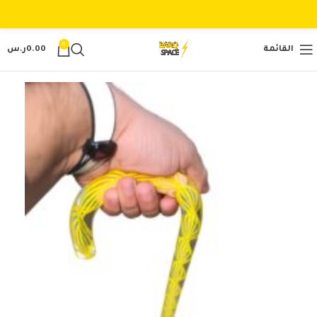
0
القائمة
0.00
ر.س