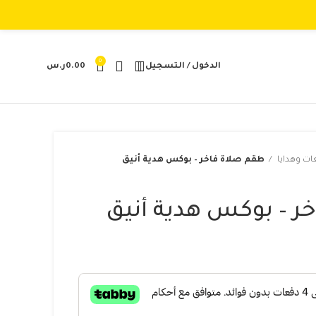
0
الدخول / التسجيل
0.00
ر.س
ات وهدايا
طقم صلاة فاخر – بوكس هدية أنيق
ر – بوكس هدية أنيق