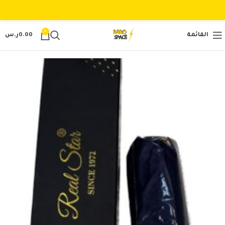
0
القائمة
0.00
ر.س