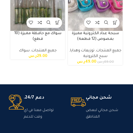
سبحة عداد الكترونية مميزة
سواك مع حافظة مميزة (10
بفصوص (12 قطعة)
قطع)
جميع المنتجات
,
توزيعات وهدايا
,
جميع المنتجات
,
سواك
سبح الكترونية
29.00
ر.س
49.00
ر.س
69.00
ر.س
شحن مجاني
دعم 24/7.
شحن مجاني لبعض
تواصل معنا في اي
المناطق
وقت للدعم