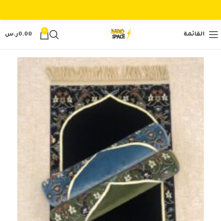
0
القائمة
0.00
ر.س