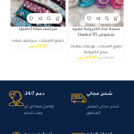
سبحة عداد الكترونية مميزة
شراشف صلاة (جامبو)
بفصوص (12 قطعة)
جميع المنتجات
,
شراشف صلاة
اط
جميع المنتجات
,
توزيعات وهدايا
,
39.00
ر.س
سبح الكترونية
49.00
ر.س
69.00
ر.س
شحن مجاني
دعم 24/7.
شحن مجاني لبعض
تواصل معنا في اي
المناطق
وقت للدعم