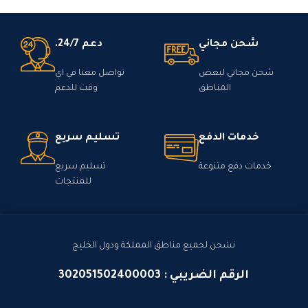
شحن مجاني
دعم 24/7.
شحن مجاني لبعض
تواصل معنا في اي
المناطق
وقت للدعم
خدمات الدفع
تسليم سريع
خدمات دفع متنوعة
تسليم سريع
للمنتجات
نشحن لجميع مناطق المملكة ودول الخليج
الرقم الضريبي : 302051502400003