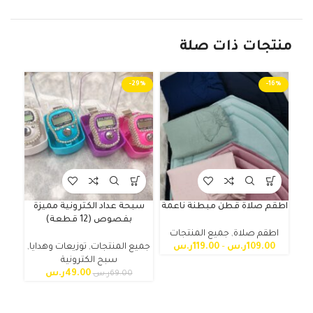
منتجات ذات صلة
-29%
-16%
اطقم صلاة قطن مبطنة ناعمة
سبحة عداد الكترونية مميزة
بفصوص (12 قطعة)
اطقم صلاة
,
جميع المنتجات
جمي
109.00
ر.س
–
119.00
ر.س
جميع المنتجات
,
توزيعات وهدايا
,
سبح الكترونية
49.00
ر.س
69.00
ر.س