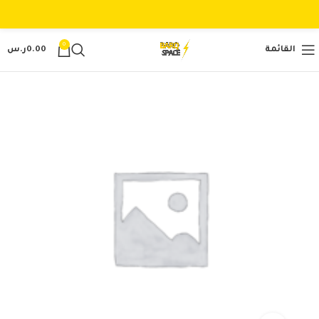
0
القائمة
0.00
ر.س