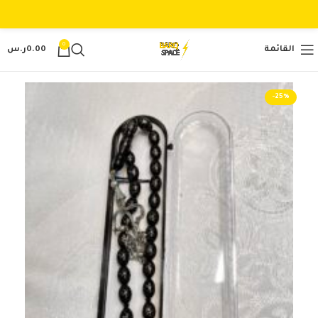
0
القائمة
0.00
ر.س
-25%