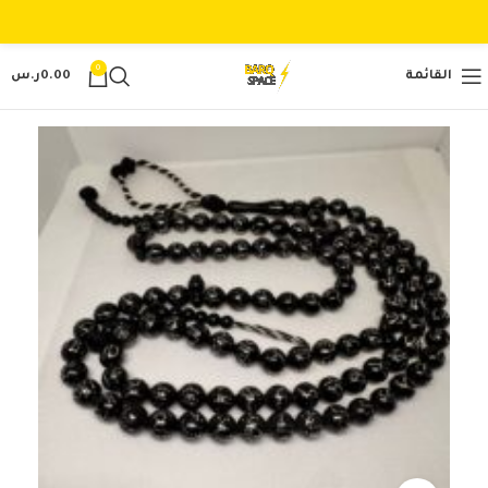
0
القائمة
0.00
ر.س