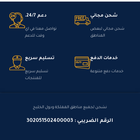
شحن مجاني
دعم 24/7.
شحن مجاني لبعض
تواصل معنا في اي
المناطق
وقت للدعم
خدمات الدفع
تسليم سريع
خدمات دفع متنوعة
تسليم سريع
للمنتجات
نشحن لجميع مناطق المملكة ودول الخليج
الرقم الضريبي : 302051502400003