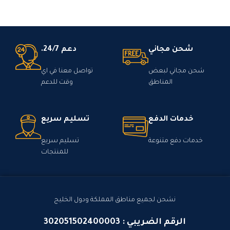
شحن مجاني
دعم 24/7.
شحن مجاني لبعض
تواصل معنا في اي
المناطق
وقت للدعم
خدمات الدفع
تسليم سريع
خدمات دفع متنوعة
تسليم سريع
للمنتجات
نشحن لجميع مناطق المملكة ودول الخليج
الرقم الضريبي : 302051502400003