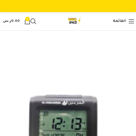
0
القائمة
0.00
ر.س