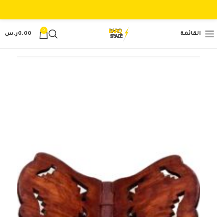
0
القائمة
0.00
ر.س