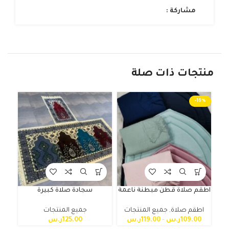
مشاركة :
منتجات ذات صلة
12%
-16%
اطقم صلاة قطن مبطنة ناعمة
سجادة صلاة كبيرة
طقم
اطقم صلاة
,
جميع المنتجات
جميع المنتجات
109.00
ر.س
–
119.00
ر.س
125.00
ر.س
اط