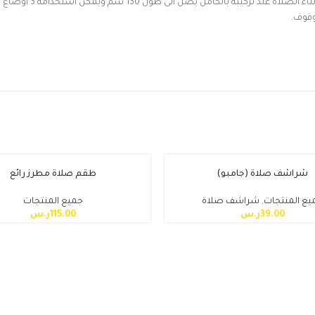
حامل مصحف بلاستيكي خ
شراشف صلاة (جامبو)
طقم صلاة مطرز رائع
يع المنتجات
,
شراشف صلاة
جميع المنتجات
39.00
ر.س
115.00
ر.س