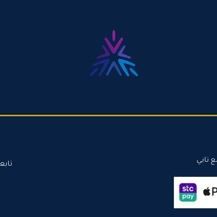
ع تابي
تابع