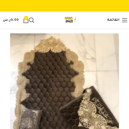
0
القائمة
0.00
ر.س