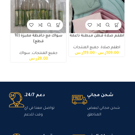
اطقم صلاة قطن مبطنة ناعمة
سواك مع حافظة مميزة (10
قطع)
اطقم صلاة
,
جميع المنتجات
اط
109.00
ر.س
–
119.00
ر.س
جميع المنتجات
,
سواك
29.00
ر.س
شحن مجاني
دعم 24/7.
شحن مجاني لبعض
تواصل معنا في اي
المناطق
وقت للدعم