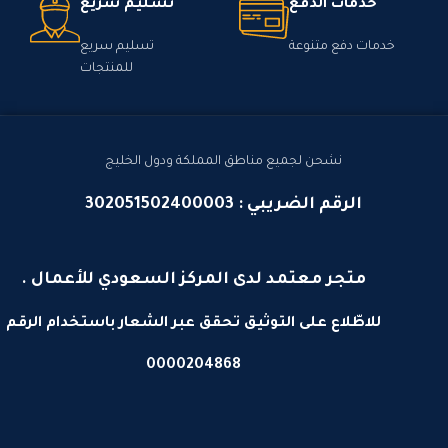
خدمات الدفع
تسليم سريع
خدمات دفع متنوعة
تسليم سريع
للمنتجات
نشحن لجميع مناطق المملكة ودول الخليج
الرقم الضريبي : 302051502400003
متجر معتمد لدى المركز السعودي للأعمال .
للاطّلاع على التوثيق تحقق عبر الشعار باستخدام الرقم
0000204868