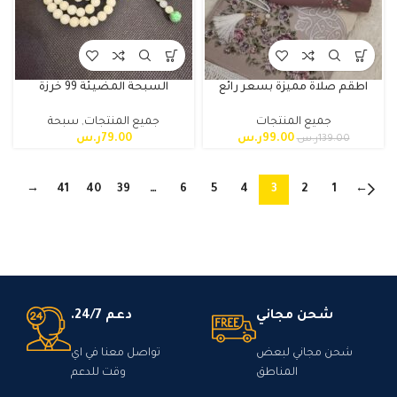
اطقم صلاة مميزة بسعر رائع
السبحة المضيئة 99 خرزة
جميع المنتجات
جميع المنتجات
,
سبحة
99.00
ر.س
79.00
ر.س
139.00
ر.س
→
41
40
39
…
6
5
4
3
2
1
←
شحن مجاني
دعم 24/7.
شحن مجاني لبعض
تواصل معنا في اي
المناطق
وقت للدعم