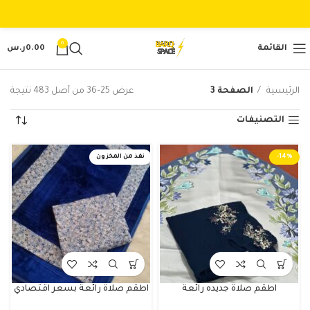
0
القائمة
0.00
ر.س
الرئيسية
الصفحة 3
عرض 25–36 من أصل 483 نتيجة
التصنيفات
-14%
نفذ من المخزون
اطقم صلاة جديده رائعة
اطقم صلاة رائعة بسعر اقتصادي