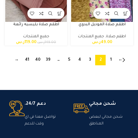
اطقم صلاة الموديل البدوي
اطقم صلاة بليسيه رائعة
اطقم صلاة
,
جميع المنتجات
جميع المنتجات
49.00
ر.س
119.00
ر.س
149.00
ر.س
→
41
40
39
…
5
4
3
2
1
←
شحن مجاني
دعم 24/7.
شحن مجاني لبعض
تواصل معنا في اي
المناطق
وقت للدعم