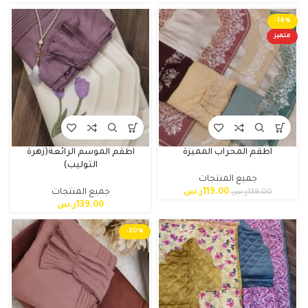
-14%
متميز
اطقم المحراب المميزة
اطقم الموسم الرائعة(زهرة
التوليب)
جميع المنتجات
119.00
ر.س
جميع المنتجات
139.00
ر.س
139.00
ر.س
-20%