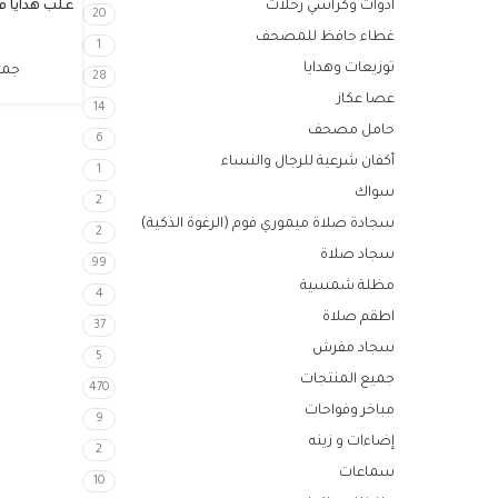
ادوات وكراسي رحلات
20
غطاء حافظ للمصحف
1
توزيعات وهدايا
جمي
28
عصا عكاز
14
حامل مصحف
6
أكفان شرعية للرجال والنساء
1
سواك
2
سجادة صلاة ميموري فوم (الرغوة الذكية)
2
سجاد صلاة
99
مظلة شمسية
4
اطقم صلاة
37
سجاد مفرش
5
جميع المنتجات
470
مباخر وفواحات
9
إضاءات و زينه
2
سماعات
10