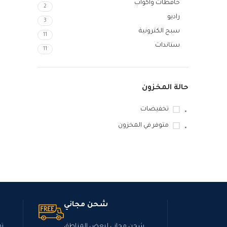
حافظات واكواب
2
راديو
3
سبح الكترونية
11
Instagram
ستاندات
11
Snapchat
TikTok
حالة المخزون
تخفيضات
متوفر في المخزون
شحن مجاني
شحن مجاني لبعض المناطق
تو