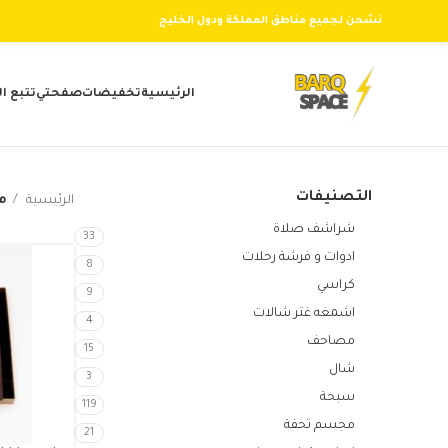
نشحن لجميع مناطق المملكة ودول الخليج
الرئيسية
تخفيضات
صفحتي
تتبع ا
التصنيفات
الرئيسية
من
شراشف صلاة
33
ادوات و فرشة رحلات
8
كراسي
9
اشمغه غتر شالات
4
مصاحف
15
شال
3
سبحة
119
مجسم تحفة
21