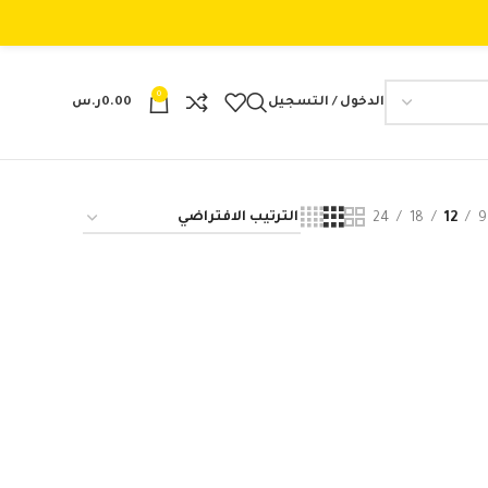
0
الدخول / التسجيل
0.00
ر.س
24
18
12
9