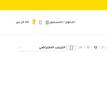
0
الدخول / التسجيل
0.00
ر.س
24
18
12
9