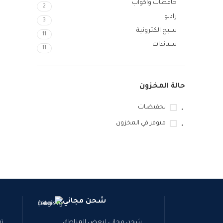
حافظات واكواب
2
Snapchat
راديو
3
TikTok
سبح الكترونية
11
ستاندات
11
حالة المخزون
تخفيضات
متوفر في المخزون
شحن مجاني
شحن مجاني لبعض المناطق
تو