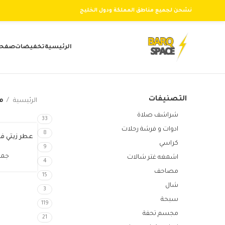
نشحن لجميع مناطق المملكة ودول الخليج
الرئيسية
تخفيضات
صفحت
التصنيفات
الرئيسية
م
شراشف صلاة
33
ادوات و فرشة رحلات
8
عطر زيتي فاخر
كراسي
9
جمي
اشمغه غتر شالات
4
مصاحف
15
شال
3
سبحة
119
مجسم تحفة
21