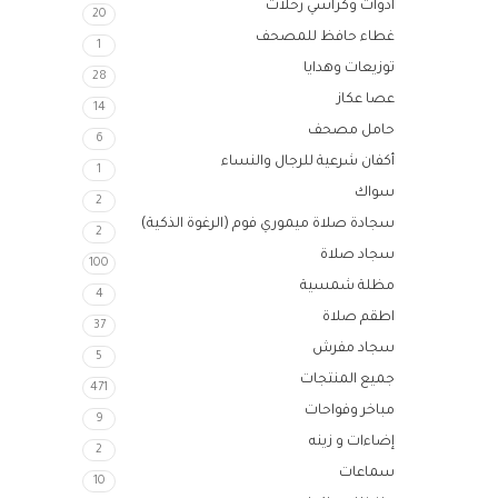
ادوات وكراسي رحلات
20
غطاء حافظ للمصحف
1
توزيعات وهدايا
28
عصا عكاز
14
حامل مصحف
6
أكفان شرعية للرجال والنساء
1
سواك
2
سجادة صلاة ميموري فوم (الرغوة الذكية)
2
سجاد صلاة
100
مظلة شمسية
4
اطقم صلاة
37
سجاد مفرش
5
جميع المنتجات
471
مباخر وفواحات
9
إضاءات و زينه
2
سماعات
Instagram
10