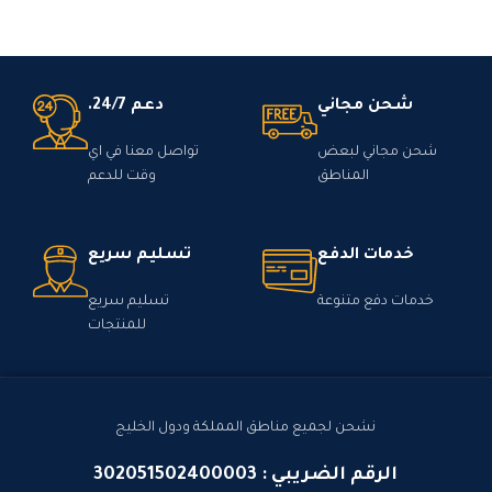
شحن مجاني
دعم 24/7.
شحن مجاني لبعض
تواصل معنا في اي
المناطق
وقت للدعم
خدمات الدفع
تسليم سريع
خدمات دفع متنوعة
تسليم سريع
للمنتجات
نشحن لجميع مناطق المملكة ودول الخليج
الرقم الضريبي : 302051502400003