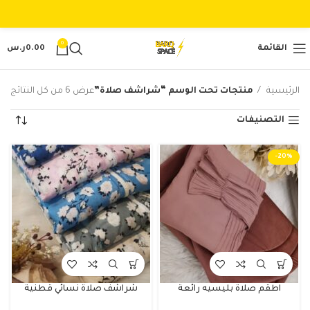
0
القائمة
0.00
ر.س
الرئيسية
منتجات تحت الوسم “شراشف صلاة”
عرض ⁦6⁩ من كل النتائج
التصنيفات
-20%
اطقم صلاة بليسيه رائعة
شراشف صلاة نسائي قطنية