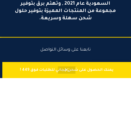
السعودية عام 2021 , وتهتم برق بتوفير
مجموعة من المنتجات المميزة بتوفير حلول
شحن سهلة وسريعة.
تابعنا على وسائل التواصل
0
نظام الدفع:
يمنك الحصول على شحن مجاني للطلبات فوق 449 !
المتجر
المفضلة
قارن
سلة المشتريات
حسابي
اطلب اليوم وادفع لاحقًا مع تابي
جميع الحقوق محفوظة لـ
متجر برق
2025 ©