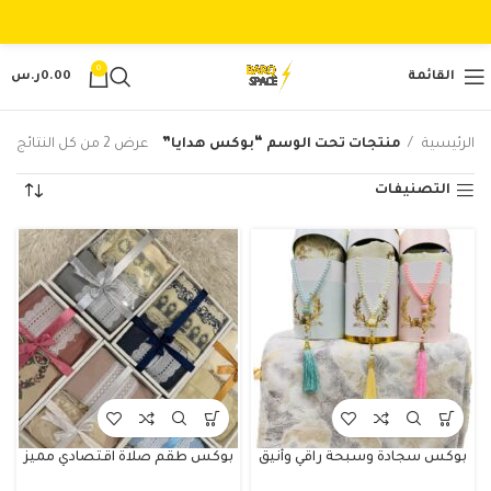
0
القائمة
0.00
ر.س
الرئيسية
منتجات تحت الوسم “بوكس هدايا”
عرض ⁦2⁩ من كل النتائج
التصنيفات
بوكس سجادة وسبحة راقي وأنيق
بوكس طقم صلاة اقتصادي مميز