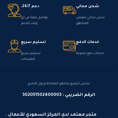
شحن مجاني
دعم 24/7.
شحن مجاني لبعض
تواصل معنا في اي
المناطق
وقت للدعم
خدمات الدفع
تسليم سريع
خدمات دفع متنوعة
تسليم سريع
للمنتجات
نشحن لجميع مناطق المملكة ودول الخليج
الرقم الضريبي : 302051502400003
متجر معتمد لدى المركز السعودي للأعمال .