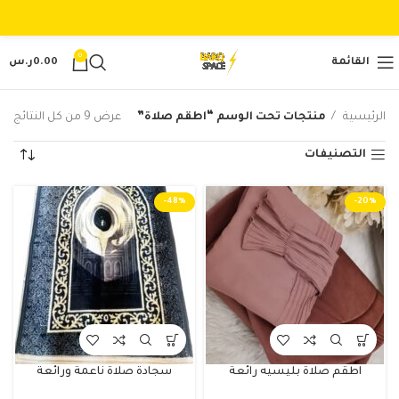
0
القائمة
0.00
ر.س
الرئيسية
منتجات تحت الوسم “اطقم صلاة”
عرض ⁦9⁩ من كل النتائج
التصنيفات
-48%
-20%
اطقم صلاة بليسيه رائعة
سجادة صلاة ناعمة ورائعة