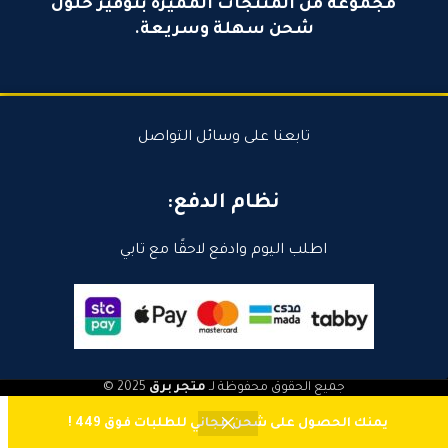
مجموعة من المنتجات المميزة بتوفير حلول
شحن سهلة وسريعة.
تابعنا على وسائل التواصل
نظام الدفع:
اطلب اليوم وادفع لاحقًا مع تابي
جميع الحقوق محفوظة لـ
متجر برق
2025 ©
0
يمنك الحصول على شحن مجاني للطلبات فوق 449 !
المتجر
المفضلة
قارن
سلة المشتريات
حسابي