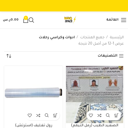
0
القائمة
0.00
ر.س
الرئيسية
جميع المنتجات
ادوات وكراسي رحلات
عرض 1–12 من أصل 20 نتيجة
التصنيفات
الصعيد الطيب (رمل التيمم)
رول تغليف (استرتش)