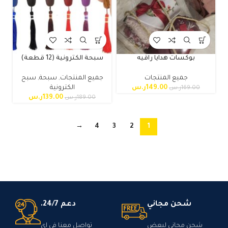
بوكسات هدايا راقيه
سبحة الكترونية (12 قطعة)
جميع المنتجات
جميع المنتجات
,
سبحة
,
سبح
149.00
ر.س
الكترونية
169.00
ر.س
139.00
ر.س
189.00
ر.س
→
4
3
2
1
شحن مجاني
دعم 24/7.
شحن مجاني لبعض
تواصل معنا في اي