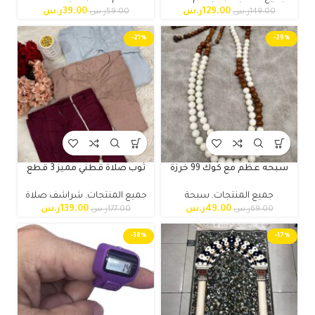
129.00
ر.س
39.00
ر.س
149.00
ر.س
59.00
ر.س
-21%
-29%
سبحه عظم مع كوك 99 خرزة
ثوب صلاة قطني مميز 3 قطع
جميع المنتجات
,
سبحة
جميع المنتجات
,
شراشف صلاة
49.00
ر.س
139.00
ر.س
69.00
ر.س
177.00
ر.س
-38%
-17%