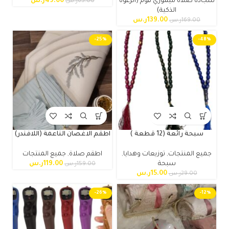
سجادة صلاة ميموري فوم (الرغوة
49.00
ر.س
65.00
ر.س
الذكية)
139.00
ر.س
169.00
ر.س
-25%
-48%
سبحة رائعة (12 قطعة )
اطقم الاغصان الناعمة (اللافندر)
جميع المنتجات
,
توزيعات وهدايا
,
اطقم صلاة
,
جميع المنتجات
سبحة
119.00
ر.س
159.00
ر.س
15.00
ر.س
29.00
ر.س
-26%
-12%